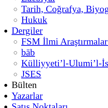
Tarih, Coğrafya, Biyog
Hukuk
Dergiler
FSM İlmi Araştırmalar
bāb
Külliyyeti’l-Ulumi’l-İ
JSES
Bülten
Yazarlar
Satış Noktaları