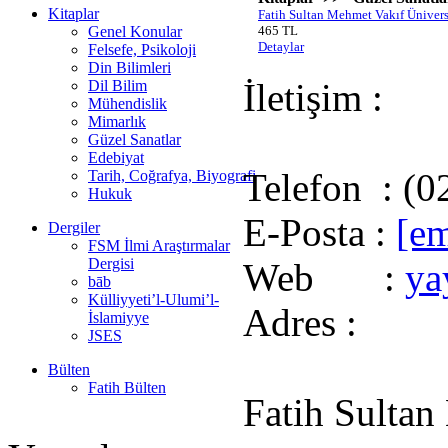
Kitaplar
Fatih Sultan Mehmet Vakıf Üniversit
Genel Konular
465 TL
Detaylar
Felsefe, Psikoloji
Din Bilimleri
İletişim :
Dil Bilim
Mühendislik
Mimarlık
Güzel Sanatlar
Edebiyat
Telefon : (0
Tarih, Coğrafya, Biyografi
Hukuk
E-Posta :
[em
Dergiler
FSM İlmi Araştırmalar
Dergisi
Web :
ya
bāb
Külliyyeti’l-Ulumi’l-
Adres :
İslamiyye
JSES
Bülten
Fatih Bülten
Fatih Sultan