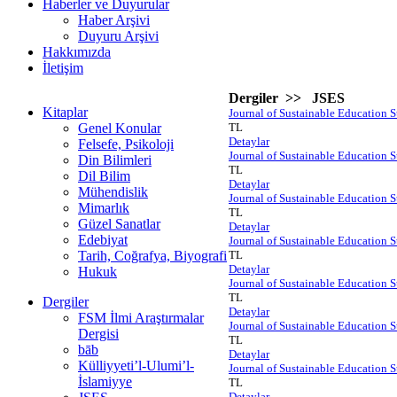
Haberler ve Duyurular
Haber Arşivi
Duyuru Arşivi
Hakkımızda
İletişim
Dergiler >> JSES
Kitaplar
Journal of Sustainable Education S
Genel Konular
TL
Detaylar
Felsefe, Psikoloji
Journal of Sustainable Education S
Din Bilimleri
TL
Dil Bilim
Detaylar
Mühendislik
Journal of Sustainable Education S
Mimarlık
TL
Güzel Sanatlar
Detaylar
Edebiyat
Journal of Sustainable Education S
Tarih, Coğrafya, Biyografi
TL
Detaylar
Hukuk
Journal of Sustainable Education S
TL
Dergiler
Detaylar
FSM İlmi Araştırmalar
Journal of Sustainable Education S
Dergisi
TL
bāb
Detaylar
Külliyyeti’l-Ulumi’l-
Journal of Sustainable Education S
İslamiyye
TL
Detaylar