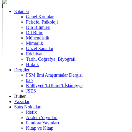
Kitaplar
Genel Konular
Felsefe, Psikoloji
Din Bilimleri
Dil Bilim
Mühendislik
Mimarlık
Güzel Sanatlar
Edebiyat
Tarih, Coğrafya, Biyografi
Hukuk
Dergiler
FSM İlmi Araştırmalar Dergisi
bāb
Külliyyeti’l-Ulumi’l-İslamiyye
JSES
Bülten
Yazarlar
Satış Noktaları
İdefix
Akdem Yayınları
Pandora Yayınları
Kitap ve Kitap