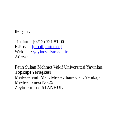
İletişim :
Telefon : (0212) 521 81 00
E-Posta :
[email protected]
Web :
yayinevi.fsm.edu.tr
Adres :
Fatih Sultan Mehmet Vakıf Üniversitesi Yayınları
Topkapı Yerleşkesi
Merkezefendi Mah. Mevlevihane Cad. Yenikapı
Mevlevihanesi No:25
Zeytinburnu / İSTANBUL