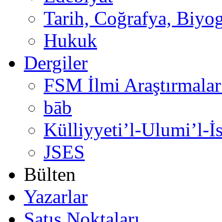
Tarih, Coğrafya, Biyog
Hukuk
Dergiler
FSM İlmi Araştırmalar
bāb
Külliyyeti’l-Ulumi’l-İ
JSES
Bülten
Yazarlar
Satış Noktaları