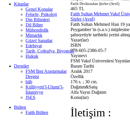
Kitaplar
Fatih Divânından Şiirler (Avnî)
465 TL
Genel Konular
Fatih Sultan Mehmet Vakıf Üniver
Felsefe, Psikoloji
Şiirler (Avnî)
Din Bilimleri
Fatih Sultan Mehmed Han 19 yaşın
Dil Bilim
Peygamber’in (s.a.v.) müjdesine
Mühendislik
şahsıyetiyle tarihteki yerini almışt
Mimarlık
Yazar(lar)
Güzel Sanatlar
ISBN
Edebiyat
978-605-2386-05-7
Tarih, Coğrafya, Biyografi
Yayınevi
Hukuk
FSM Vakıf Üniversitesi Yayınlar
Dergiler
Basım Tarihi
FSM İlmi Araştırmalar
Aralık 2017
Dergisi
Özellik
bāb
176 s. ; 30 cm.
Külliyyeti’l-Ulumi’l-
Dağıtım&Satış
İslamiyye
Alfa Yayın Dağıtım
JSES
Konu(lar)
Bülten
İletişim :
Fatih Bülten