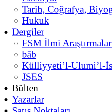
Tarih, Coğrafya, Biyog
Hukuk
Dergiler
FSM İlmi Araştırmalar
bāb
Külliyyeti’l-Ulumi’l-İ
JSES
Bülten
Yazarlar
Satış Noktaları