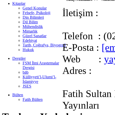
Kitaplar
Genel Konular
İletişim :
Felsefe, Psikoloji
Din Bilimleri
Dil Bilim
Mühendislik
Mimarlık
Telefon : (0
Güzel Sanatlar
Edebiyat
E-Posta :
[em
Tarih, Coğrafya, Biyografi
Hukuk
Web :
ya
Dergiler
FSM İlmi Araştırmalar
Adres :
Dergisi
bāb
Külliyyeti’l-Ulumi’l-
İslamiyye
JSES
Fatih Sultan
Bülten
Fatih Bülten
Yayınları