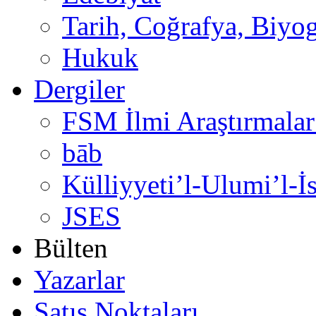
Tarih, Coğrafya, Biyog
Hukuk
Dergiler
FSM İlmi Araştırmalar
bāb
Külliyyeti’l-Ulumi’l-İ
JSES
Bülten
Yazarlar
Satış Noktaları