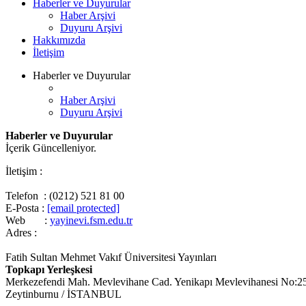
Haberler ve Duyurular
Haber Arşivi
Duyuru Arşivi
Hakkımızda
İletişim
Haberler ve Duyurular
Haber Arşivi
Duyuru Arşivi
Haberler ve Duyurular
İçerik Güncelleniyor.
İletişim :
Telefon : (0212) 521 81 00
E-Posta :
[email protected]
Web :
yayinevi.fsm.edu.tr
Adres :
Fatih Sultan Mehmet Vakıf Üniversitesi Yayınları
Topkapı Yerleşkesi
Merkezefendi Mah. Mevlevihane Cad. Yenikapı Mevlevihanesi No:2
Zeytinburnu / İSTANBUL