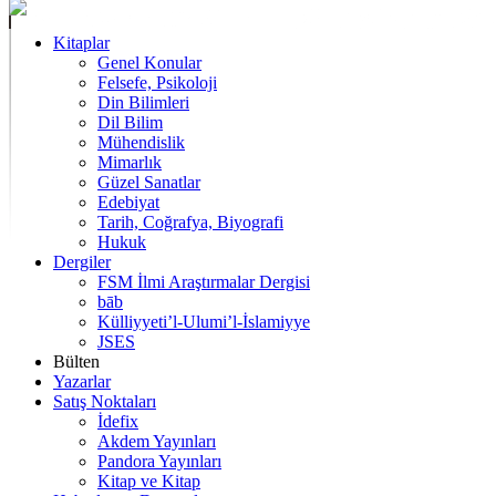
Kitaplar
Genel Konular
Felsefe, Psikoloji
Din Bilimleri
Dil Bilim
Mühendislik
Mimarlık
Güzel Sanatlar
Edebiyat
Tarih, Coğrafya, Biyografi
Hukuk
Dergiler
FSM İlmi Araştırmalar Dergisi
bāb
Külliyyeti’l-Ulumi’l-İslamiyye
JSES
Bülten
Yazarlar
Satış Noktaları
İdefix
Akdem Yayınları
Pandora Yayınları
Kitap ve Kitap