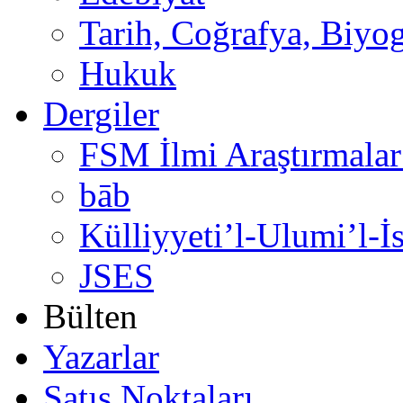
Tarih, Coğrafya, Biyog
Hukuk
Dergiler
FSM İlmi Araştırmalar
bāb
Külliyyeti’l-Ulumi’l-İ
JSES
Bülten
Yazarlar
Satış Noktaları