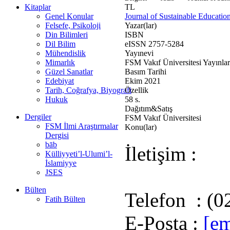
Kitaplar
TL
Genel Konular
Journal of Sustainable Education
Felsefe, Psikoloji
Yazar(lar)
Din Bilimleri
ISBN
Dil Bilim
eISSN 2757-5284
Mühendislik
Yayınevi
Mimarlık
FSM Vakıf Üniversitesi Yayınlar
Güzel Sanatlar
Basım Tarihi
Edebiyat
Ekim 2021
Tarih, Coğrafya, Biyografi
Özellik
Hukuk
58 s.
Dağıtım&Satış
Dergiler
FSM Vakıf Üniversitesi
FSM İlmi Araştırmalar
Konu(lar)
Dergisi
bāb
İletişim :
Külliyyeti’l-Ulumi’l-
İslamiyye
JSES
Bülten
Telefon : (0
Fatih Bülten
E-Posta :
[em