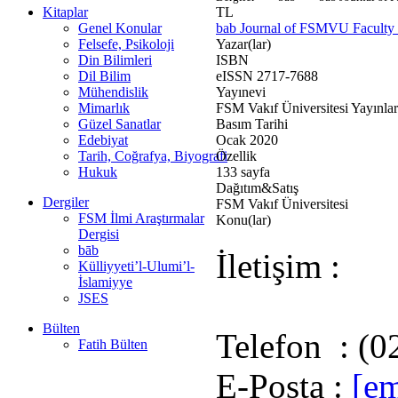
Kitaplar
TL
Genel Konular
bab Journal of FSMVU Faculty o
Felsefe, Psikoloji
Yazar(lar)
Din Bilimleri
ISBN
Dil Bilim
eISSN 2717-7688
Mühendislik
Yayınevi
Mimarlık
FSM Vakıf Üniversitesi Yayınlar
Güzel Sanatlar
Basım Tarihi
Edebiyat
Ocak 2020
Tarih, Coğrafya, Biyografi
Özellik
Hukuk
133 sayfa
Dağıtım&Satış
Dergiler
FSM Vakıf Üniversitesi
FSM İlmi Araştırmalar
Konu(lar)
Dergisi
bāb
İletişim :
Külliyyeti’l-Ulumi’l-
İslamiyye
JSES
Bülten
Telefon : (0
Fatih Bülten
E-Posta :
[em