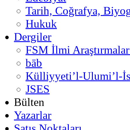
Tarih, Coğrafya, Biyog
Hukuk
Dergiler
FSM İlmi Araştırmalar
bāb
Külliyyeti’l-Ulumi’l-İ
JSES
Bülten
Yazarlar
Satış Noktaları