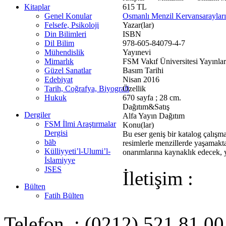
Kitaplar
615 TL
Genel Konular
Osmanlı Menzil Kervansarayları
Felsefe, Psikoloji
Yazar(lar)
Din Bilimleri
ISBN
Dil Bilim
978-605-84079-4-7
Mühendislik
Yayınevi
Mimarlık
FSM Vakıf Üniversitesi Yayınlar
Güzel Sanatlar
Basım Tarihi
Edebiyat
Nisan 2016
Tarih, Coğrafya, Biyografi
Özellik
Hukuk
670 sayfa ; 28 cm.
Dağıtım&Satış
Dergiler
Alfa Yayın Dağıtım
FSM İlmi Araştırmalar
Konu(lar)
Dergisi
Bu eser geniş bir katalog çalışma
bāb
resimlerle menzillerde yaşamakt
Külliyyeti’l-Ulumi’l-
onarımlarına kaynaklık edecek, y
İslamiyye
JSES
İletişim :
Bülten
Fatih Bülten
Telefon : (0212) 521 81 00