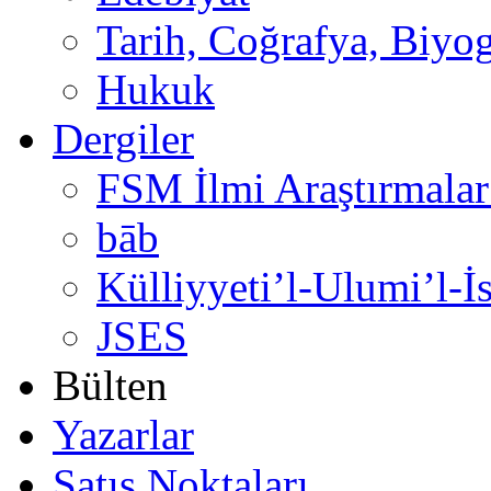
Tarih, Coğrafya, Biyog
Hukuk
Dergiler
FSM İlmi Araştırmalar
bāb
Külliyyeti’l-Ulumi’l-İ
JSES
Bülten
Yazarlar
Satış Noktaları