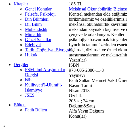
Kitaplar
185 TL
Genel Konular
Mekânsal Okunabilirlik: Biçimse
Felsefe, Psikoloji
Kentsel mekandan elde ettiğimiz b
Din Bilimleri
birikimlerimiz ve özelliklerimiz i
Dil Bilim
mekânsal okunabilirlik kavramını
Mühendislik
mekandan kaynaklı biçimsel ve d
Mimarlık
çerçevede odaklanıyor. Kentleri y
Güzel Sanatlar
psikolojiye başvurmak isteyenle
Edebiyat
Lynch’in tanımı üzerinden esnete
Tarih, Coğrafya, Biyografi
biçimsel, dizimsel ve öznel okuna
Hukuk
araştırmacılarının ve mekan-zihi
Yazar(lar)
Dergiler
ISBN
FSM İlmi Araştırmalar
978-605-2386-11-8
Dergisi
Yayınevi
bāb
Fatih Sultan Mehmet Vakıf Ünive
Külliyyeti’l-Ulumi’l-
Basım Tarihi
İslamiyye
Nisan 2018
JSES
Özellik
205 s. ; 24 cm.
Bülten
Dağıtım&Satış
Fatih Bülten
Alfa Yayın Dağıtım
Konu(lar)