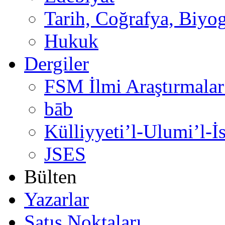
Tarih, Coğrafya, Biyog
Hukuk
Dergiler
FSM İlmi Araştırmalar
bāb
Külliyyeti’l-Ulumi’l-İ
JSES
Bülten
Yazarlar
Satış Noktaları