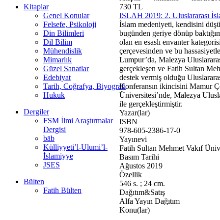
Kitaplar
730 TL
Genel Konular
ISLAH 2019: 2. Uluslararası İs
Felsefe, Psikoloji
İslam medeniyeti, kendisini düşü
Din Bilimleri
bugünden geriye dönüp baktığımı
Dil Bilim
olan en esaslı envanter kategori
Mühendislik
çerçevesinden ve bu hassasiyetle
Mimarlık
Lumpur’da, Malezya Uluslararası
Güzel Sanatlar
gerçekleşen ve Fatih Sultan Me
Edebiyat
destek vermiş olduğu Uluslarar
Tarih, Coğrafya, Biyografi
Konferansın ikincisini Mamur Çe
Hukuk
Üniversitesi’nde, Malezya Ulusla
ile gerçekleştirmiştir.
Dergiler
Yazar(lar)
FSM İlmi Araştırmalar
ISBN
Dergisi
978-605-2386-17-0
bāb
Yayınevi
Külliyyeti’l-Ulumi’l-
Fatih Sultan Mehmet Vakıf Ünive
İslamiyye
Basım Tarihi
JSES
Ağustos 2019
Özellik
Bülten
546 s. ; 24 cm.
Fatih Bülten
Dağıtım&Satış
Alfa Yayın Dağıtım
Konu(lar)