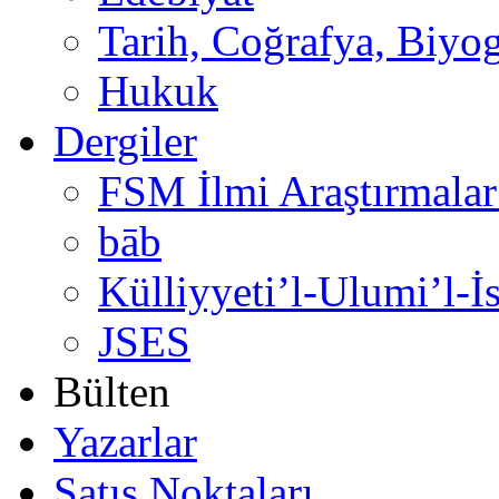
Tarih, Coğrafya, Biyog
Hukuk
Dergiler
FSM İlmi Araştırmalar
bāb
Külliyyeti’l-Ulumi’l-İ
JSES
Bülten
Yazarlar
Satış Noktaları