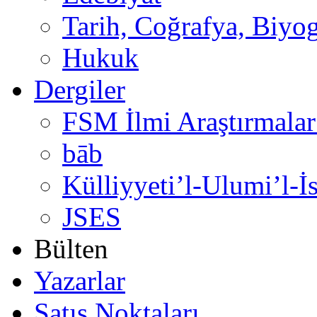
Tarih, Coğrafya, Biyog
Hukuk
Dergiler
FSM İlmi Araştırmalar
bāb
Külliyyeti’l-Ulumi’l-İ
JSES
Bülten
Yazarlar
Satış Noktaları