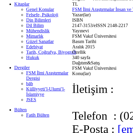
Kitaplar
TL
Genel Konular
FSM İlmi Araştırmalar İnsan ve 
Felsefe, Psikoloji
Yazar(lar)
Din Bilimleri
ISBN
Dil Bilim
2147-3153/eISSN 2148-2217
Mühendislik
Yayınevi
Mimarlık
FSM Vakıf Üniversitesi
Güzel Sanatlar
Basım Tarihi
Edebiyat
Aralık 2015
Tarih, Coğrafya, Biyografi
Özellik
Hukuk
340 sayfa
Dağıtım&Satış
Dergiler
FSM Vakıf Üniversitesi
FSM İlmi Araştırmalar
Konu(lar)
Dergisi
bāb
İletişim :
Külliyyeti’l-Ulumi’l-
İslamiyye
JSES
Bülten
Telefon : (0
Fatih Bülten
E-Posta :
[em