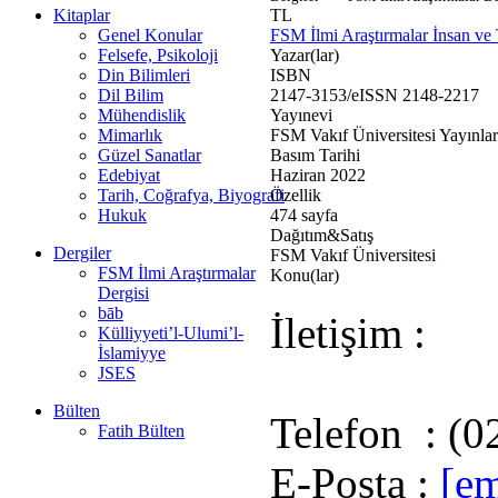
Kitaplar
TL
Genel Konular
FSM İlmi Araştırmalar İnsan ve 
Felsefe, Psikoloji
Yazar(lar)
Din Bilimleri
ISBN
Dil Bilim
2147-3153/eISSN 2148-2217
Mühendislik
Yayınevi
Mimarlık
FSM Vakıf Üniversitesi Yayınlar
Güzel Sanatlar
Basım Tarihi
Edebiyat
Haziran 2022
Tarih, Coğrafya, Biyografi
Özellik
Hukuk
474 sayfa
Dağıtım&Satış
Dergiler
FSM Vakıf Üniversitesi
FSM İlmi Araştırmalar
Konu(lar)
Dergisi
bāb
İletişim :
Külliyyeti’l-Ulumi’l-
İslamiyye
JSES
Bülten
Telefon : (0
Fatih Bülten
E-Posta :
[em