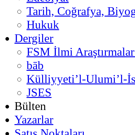
Tarih, Coğrafya, Biyog
Hukuk
Dergiler
FSM İlmi Araştırmalar
bāb
Külliyyeti’l-Ulumi’l-İ
JSES
Bülten
Yazarlar
Satış Noktaları