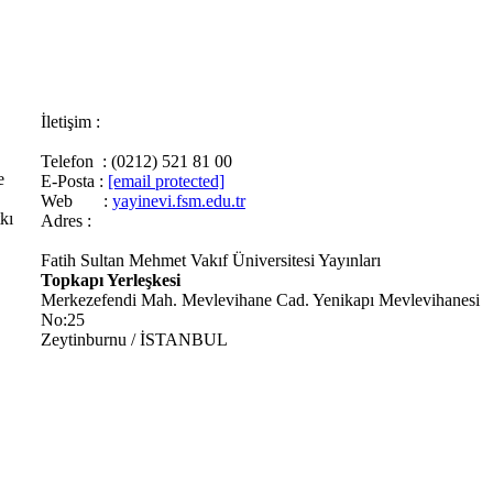
İletişim :
Telefon : (0212) 521 81 00
e
E-Posta :
[email protected]
Web :
yayinevi.fsm.edu.tr
kı
Adres :
Fatih Sultan Mehmet Vakıf Üniversitesi Yayınları
Topkapı Yerleşkesi
Merkezefendi Mah. Mevlevihane Cad. Yenikapı Mevlevihanesi
No:25
Zeytinburnu / İSTANBUL