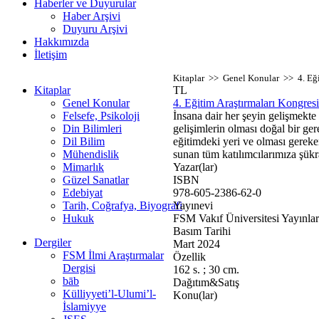
Haberler ve Duyurular
Haber Arşivi
Duyuru Arşivi
Hakkımızda
İletişim
Kitaplar >> Genel Konular >> 4. Eğit
Kitaplar
TL
Genel Konular
4. Eğitim Araştırmaları Kongres
Felsefe, Psikoloji
İnsana dair her şeyin gelişmekte
Din Bilimleri
gelişimlerin olması doğal bir gere
Dil Bilim
eğitimdeki yeri ve olması gereken
Mühendislik
sunan tüm katılımcılarımıza şük
Mimarlık
Yazar(lar)
Güzel Sanatlar
ISBN
Edebiyat
978-605-2386-62-0
Tarih, Coğrafya, Biyografi
Yayınevi
Hukuk
FSM Vakıf Üniversitesi Yayınlar
Basım Tarihi
Dergiler
Mart 2024
FSM İlmi Araştırmalar
Özellik
Dergisi
162 s. ; 30 cm.
bāb
Dağıtım&Satış
Külliyyeti’l-Ulumi’l-
Konu(lar)
İslamiyye