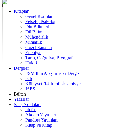
Kitaplar
Genel Konular
Felsefe, Psikoloji
Din Bilimleri
Dil Bilim
Mühendislik
Mimarlık
Güzel Sanatlar
Edebiyat
Tarih, Coğrafya, Biyografi
Hukuk
Dergiler
FSM İlmi Araştırmalar Dergisi
bāb
Külliyyeti’l-Ulumi’l-İslamiyye
JSES
Bülten
Yazarlar
Satış Noktaları
İdefix
Akdem Yayınları
Pandora Yayınları
Kitap ve Kitap