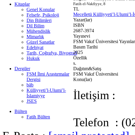
Kitaplar
Fatih el-Vakfiyye, 8
TL
Genel Konular
Mecelletü Külliyyeti’l-Ulumi’l-
Felsefe, Psikoloji
Yazar(lar)
Din Bilimleri
ISBN
Dil Bilim
2687-3974
Mühendislik
Yayınevi
Mimarlık
FSM Vakıf Üniversitesi Yayınlar
Güzel Sanatlar
Basım Tarihi
Edebiyat
2025
Tarih, Coğrafya, Biyografi
Özellik
Hukuk
s.
Dergiler
Dağıtım&Satış
FSM İlmi Araştırmalar
FSM Vakıf Üniversitesi
Dergisi
Konu(lar)
bāb
Külliyyeti’l-Ulumi’l-
İletişim :
İslamiyye
JSES
Bülten
Fatih Bülten
Telefon : (0