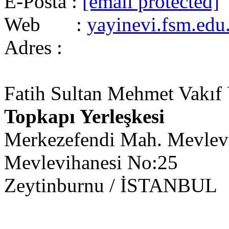
E-Posta :
[email protected]
Web :
yayinevi.fsm.edu.
Adres :
Fatih Sultan Mehmet Vakıf Ü
Topkapı Yerleşkesi
Merkezefendi Mah. Mevlevi
Mevlevihanesi No:25
Zeytinburnu / İSTANBUL