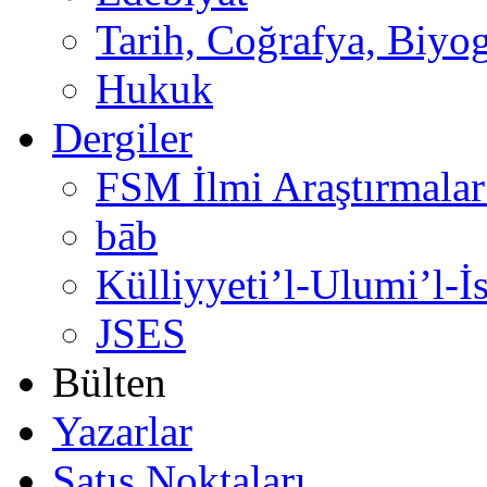
Tarih, Coğrafya, Biyog
Hukuk
Dergiler
FSM İlmi Araştırmalar
bāb
Külliyyeti’l-Ulumi’l-İ
JSES
Bülten
Yazarlar
Satış Noktaları