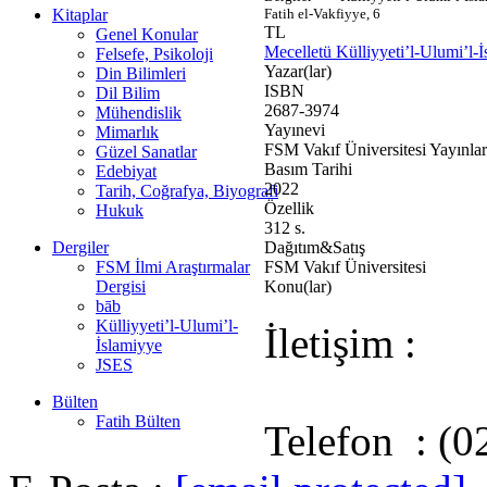
Kitaplar
Fatih el-Vakfiyye, 6
TL
Genel Konular
Mecelletü Külliyyeti’l-Ulumi’l-
Felsefe, Psikoloji
Yazar(lar)
Din Bilimleri
ISBN
Dil Bilim
2687-3974
Mühendislik
Yayınevi
Mimarlık
FSM Vakıf Üniversitesi Yayınlar
Güzel Sanatlar
Basım Tarihi
Edebiyat
2022
Tarih, Coğrafya, Biyografi
Özellik
Hukuk
312 s.
Dergiler
Dağıtım&Satış
FSM İlmi Araştırmalar
FSM Vakıf Üniversitesi
Dergisi
Konu(lar)
bāb
Külliyyeti’l-Ulumi’l-
İletişim :
İslamiyye
JSES
Bülten
Fatih Bülten
Telefon : (0