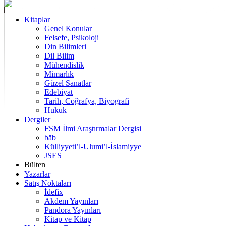
Kitaplar
Genel Konular
Felsefe, Psikoloji
Din Bilimleri
Dil Bilim
Mühendislik
Mimarlık
Güzel Sanatlar
Edebiyat
Tarih, Coğrafya, Biyografi
Hukuk
Dergiler
FSM İlmi Araştırmalar Dergisi
bāb
Külliyyeti’l-Ulumi’l-İslamiyye
JSES
Bülten
Yazarlar
Satış Noktaları
İdefix
Akdem Yayınları
Pandora Yayınları
Kitap ve Kitap