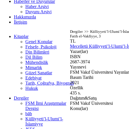
Haberler ve Duyurular
Haber Arşivi
Duyuru Arşivi
Hakkımızda
İletişim
Dergiler >> Külliyyeti’l-Ulumi’l-İs
Kitaplar
Fatih el-Vakfiyye, 3
TL
Genel Konular
Mecelletü Külliyyeti’l-Ulumi’l-
Felsefe, Psikoloji
Yazar(lar)
Din Bilimleri
ISBN
Dil Bilim
2687-3974
Mühendislik
Yayınevi
Mimarlık
FSM Vakıf Üniversitesi Yayınlar
Güzel Sanatlar
Basım Tarihi
Edebiyat
2021
Tarih, Coğrafya, Biyografi
Özellik
Hukuk
435 s.
Dergiler
Dağıtım&Satış
FSM İlmi Araştırmalar
FSM Vakıf Üniversitesi
Dergisi
Konu(lar)
bāb
Külliyyeti’l-Ulumi’l-
İslamiyye