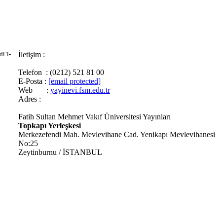
i’l-
İletişim :
Telefon : (0212) 521 81 00
E-Posta :
[email protected]
Web :
yayinevi.fsm.edu.tr
Adres :
Fatih Sultan Mehmet Vakıf Üniversitesi Yayınları
Topkapı Yerleşkesi
Merkezefendi Mah. Mevlevihane Cad. Yenikapı Mevlevihanesi
No:25
Zeytinburnu / İSTANBUL