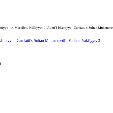
lamiyye >> Mecelletü Külliyyeti’l-Ulumi’l-İslamiyye - Camiatü’s-Sultan Muhammed
İslamiyye - Camiatü’s-Sultan Muhammedi’l-Fatih el-Vakfiyye, 3
ı