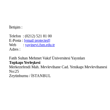
İletişim :
Telefon : (0212) 521 81 00
E-Posta :
[email protected]
Web :
yayinevi.fsm.edu.tr
Adres :
Fatih Sultan Mehmet Vakıf Üniversitesi Yayınları
Topkapı Yerleşkesi
Merkezefendi Mah. Mevlevihane Cad. Yenikapı Mevlevihanesi
No:25
Zeytinburnu / İSTANBUL