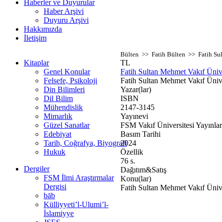
Haberler ve Duyurular
Haber Arşivi
Duyuru Arşivi
Hakkımızda
İletişim
Bülten >> Fatih Bülten >> Fatih Sul
Kitaplar
TL
Genel Konular
Fatih Sultan Mehmet Vakıf Ünive
Felsefe, Psikoloji
Fatih Sultan Mehmet Vakıf Ünive
Din Bilimleri
Yazar(lar)
Dil Bilim
ISBN
Mühendislik
2147-3145
Mimarlık
Yayınevi
Güzel Sanatlar
FSM Vakıf Üniversitesi Yayınlar
Edebiyat
Basım Tarihi
Tarih, Coğrafya, Biyografi
2024
Hukuk
Özellik
76 s.
Dergiler
Dağıtım&Satış
FSM İlmi Araştırmalar
Konu(lar)
Dergisi
Fatih Sultan Mehmet Vakıf Ünive
bāb
Külliyyeti’l-Ulumi’l-
İslamiyye