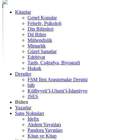
Kitaplar
Genel Konular
Felsefe, Psikoloji
Din Bilimleri
Dil Bilim
Mühendislik
Mimarlık
Güzel Sanatlar
Edebiyat
Tarih, Coğrafya, Biyografi
Hukuk
Dergiler
FSM İlmi Araştırmalar Dergisi
bāb
Külliyyeti’l-Ulumi’l-İslamiyye
JSES
Bülten
Yazarlar
Satış Noktaları
İdefix
Akdem Yayınları
Pandora Yayınları
Kitap ve Kitap