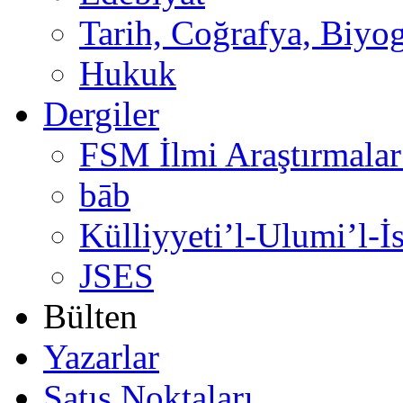
Tarih, Coğrafya, Biyog
Hukuk
Dergiler
FSM İlmi Araştırmalar
bāb
Külliyyeti’l-Ulumi’l-İ
JSES
Bülten
Yazarlar
Satış Noktaları