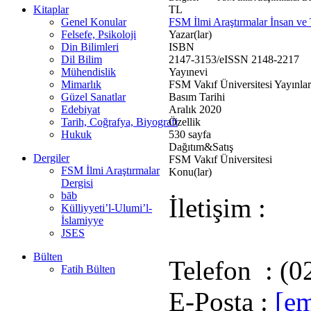
Kitaplar
TL
Genel Konular
FSM İlmi Araştırmalar İnsan ve 
Felsefe, Psikoloji
Yazar(lar)
Din Bilimleri
ISBN
Dil Bilim
2147-3153/eISSN 2148-2217
Mühendislik
Yayınevi
Mimarlık
FSM Vakıf Üniversitesi Yayınlar
Güzel Sanatlar
Basım Tarihi
Edebiyat
Aralık 2020
Tarih, Coğrafya, Biyografi
Özellik
Hukuk
530 sayfa
Dağıtım&Satış
Dergiler
FSM Vakıf Üniversitesi
FSM İlmi Araştırmalar
Konu(lar)
Dergisi
bāb
İletişim :
Külliyyeti’l-Ulumi’l-
İslamiyye
JSES
Bülten
Telefon : (0
Fatih Bülten
E-Posta :
[em