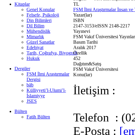
Kitaplar
TL
Genel Konular
FSM İlmi Araştırmalar İnsan ve 
Felsefe, Psikoloji
Yazar(lar)
Din Bilimleri
ISBN
Dil Bilim
2147-3153/eISSN 2148-2217
Mühendislik
Yayınevi
Mimarlık
FSM Vakıf Üniversitesi Yayınlar
Güzel Sanatlar
Basım Tarihi
Edebiyat
Aralık 2017
Tarih, Coğrafya, Biyografi
Özellik
Hukuk
452
Dağıtım&Satış
Dergiler
FSM Vakıf Üniversitesi
FSM İlmi Araştırmalar
Konu(lar)
Dergisi
bāb
İletişim :
Külliyyeti’l-Ulumi’l-
İslamiyye
JSES
Bülten
Telefon : (0
Fatih Bülten
E-Posta :
[em