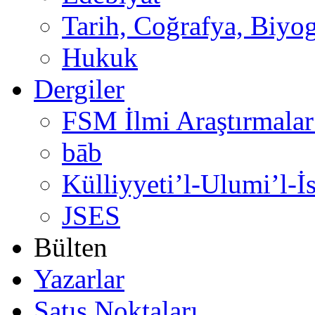
Tarih, Coğrafya, Biyog
Hukuk
Dergiler
FSM İlmi Araştırmalar
bāb
Külliyyeti’l-Ulumi’l-İ
JSES
Bülten
Yazarlar
Satış Noktaları